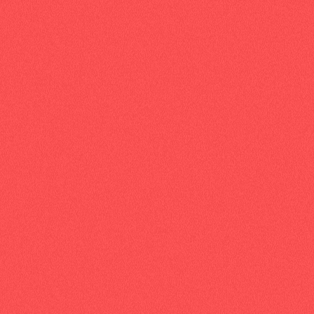
Nom*
Société
Email*