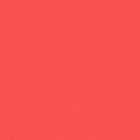
'agence
Nos références
L'expertise
Par Ailleurs
CONTACTEZ-NOUS
5 RUE LAVOISIER, 38330 MONTBONNOT-SAINT-MAR
+33 (0)4 76 85 02 57
CONTACT@AGENCE-AILLEURS.FR