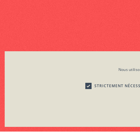
La créativité rejoint le prestige.
Nous utilis
STRICTEMENT NÉCES
C G V
Website by Ailleurs.