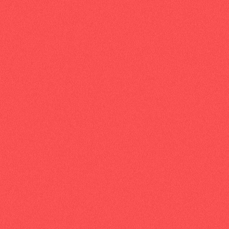
À deux pas de Grenoble :
445 Rue Lavoisier,
38330, Montbonnot-Saint-Martin.
Bâtiment A